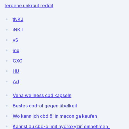
terpene unkraut reddit
tNKJ
iNKjI
vS
mx
GXG
HU
Ad
Vena wellness cbd kapseln
Bestes cbd-öl gegen übelkeit
Wo kann ich cbd öl in macon ga kaufen
Kannst du cbd-öl mit hydroxyzin einnehmen_