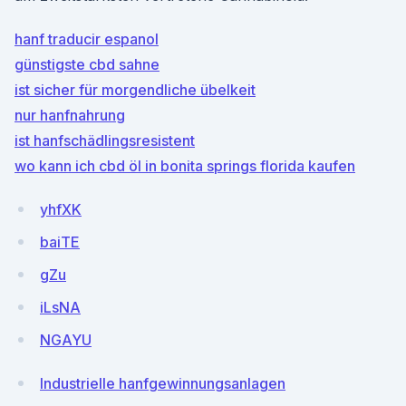
hanf traducir espanol
günstigste cbd sahne
ist sicher für morgendliche übelkeit
nur hanfnahrung
ist hanfschädlingsresistent
wo kann ich cbd öl in bonita springs florida kaufen
yhfXK
baiTE
gZu
iLsNA
NGAYU
Industrielle hanfgewinnungsanlagen