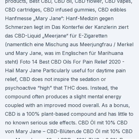
products, Best CBD, CBD oil, CBD flower, CBD vapes,
CBD cartridges, CBD infused gummies, CBD edibles
Hanfmesse „Mary Jane“: Hanf-Medizin gegen
Schmerzen liegt im Das Konterfei der Kanzlerin ziert
das CBD-Liquid „Meerjane“ für E-Zigaretten
(namentlich eine Mischung aus Meerjungfrau / Merkel
und Mary Jane, was im Englischen für Marihuana
steht) Foto 14 Best CBD Oils For Pain Relief 2020 -
Hail Mary Jane Particularly useful for daytime pain
relief, CBD does not inspire the sedation or
psychoactive “high” that THC does. Instead, the
compound often produces a slight mental energy
coupled with an improved mood overall. As a bonus,
CBD is a 100% plant-based compound and has little to
no known serious side effects. CBD Öl mit 10% CBD
von Mary Jane – CBD-Blüten.de CBD Öl mit 10% CBD