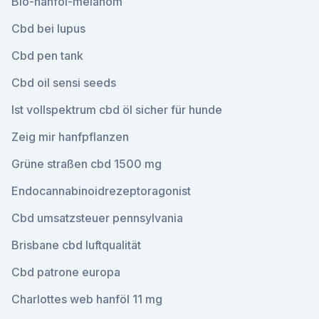
Bio-hanföl-melanom
Cbd bei lupus
Cbd pen tank
Cbd oil sensi seeds
Ist vollspektrum cbd öl sicher für hunde
Zeig mir hanfpflanzen
Grüne straßen cbd 1500 mg
Endocannabinoidrezeptoragonist
Cbd umsatzsteuer pennsylvania
Brisbane cbd luftqualität
Cbd patrone europa
Charlottes web hanföl 11 mg