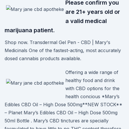
Please confirm you
are 21+ years old or
a valid medical
marijuana patient.
Shop now. Transdermal Gel Pen - CBD | Mary's
Medicinals One of the fastest-acting, most accurately
dosed cannabis products available.
Offering a wide range of
healthy food and drink
with CBD options for the
health concious *Mary’s
Edibles CBD Oil – High Dose 500mg**NEW STOCK**
– Planet Mary’s Edibles CBD Oil – High Dose 500mg
50ml Bottle . Mary’s CBD tinctures are specially
formulated to have little to no THC content therefore