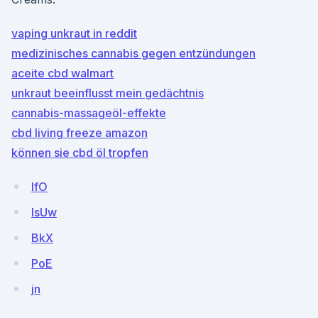
vaping unkraut in reddit
medizinisches cannabis gegen entzündungen
aceite cbd walmart
unkraut beeinflusst mein gedächtnis
cannabis-massageöl-effekte
cbd living freeze amazon
können sie cbd öl tropfen
lfO
IsUw
BkX
PoE
jn