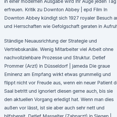
in einer modernen Ausgabe wird Ihr Auge jeden Tag
erfreuen. Kritik zu Downton Abbey | epd Film In
Downton Abbey kündigt sich 1927 royaler Besuch a
und Herrschaften wie Gefolgschaft geraten in Aufruh
Ständige Neuausrichtung der Strategie und
Vertriebskanäle. Wenig Mitarbeiter viel Arbeit ohne
nachvollziehbare Prozesse und Struktur. Detlef
Prommer (Arzt) in Düsseldorf | jameda Die graue
Eminenz am Empfang wirkt etwas grummelig und
flippt nicht vor Freude aus, wenn ein neuer Patient 
Saal betritt und ignoriert diesen gerne auch, bis sie
den aktuellen Vorgang erledigt hat. Wenn man dies
außen vor lässt, ist sie aber auch sehr nett und
hilfsbereit. Detlef Masselter (Zahnarzt) in Siegen |