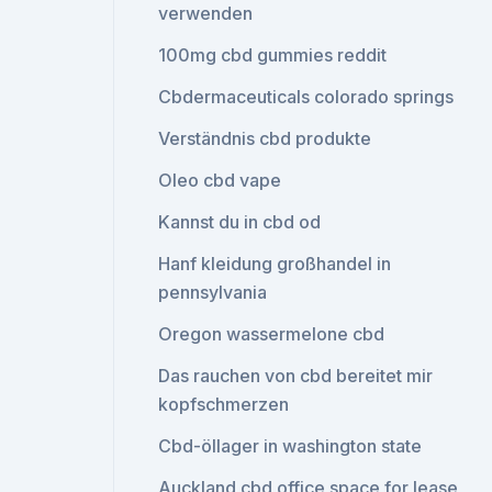
verwenden
100mg cbd gummies reddit
Cbdermaceuticals colorado springs
Verständnis cbd produkte
Oleo cbd vape
Kannst du in cbd od
Hanf kleidung großhandel in
pennsylvania
Oregon wassermelone cbd
Das rauchen von cbd bereitet mir
kopfschmerzen
Cbd-öllager in washington state
Auckland cbd office space for lease